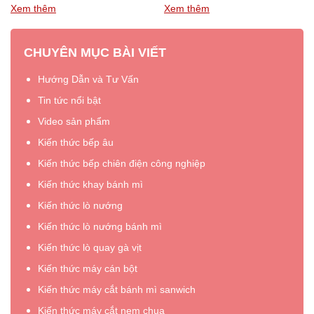
ọc
phù hợp với từng diện tích bếp
cần xem xét công suất, số
Xem thêm
Xem thêm
“Hướng
“Quy
và nhu …
Đọc thêm »
khay, …
Đọc thêm »
dẫn
trình
CHUYÊN MỤC BÀI VIẾT
chọn
lựa
kích
chọn
Hướng Dẫn và Tư Vấn
thước
tủ
tủ
sấy
Tin tức nổi bật
sấy
bát
Video sản phẩm
bát
công
Kiến thức bếp âu
công
nghiệp
nghiệp”
phù
Kiến thức bếp chiên điện công nghiệp
hợp”
Kiến thức khay bánh mì
Kiến thức lò nướng
Kiến thức lò nướng bánh mì
Kiến thức lò quay gà vịt
Kiến thức máy cán bột
Kiến thức máy cắt bánh mì sanwich
Kiến thức máy cắt nem chua