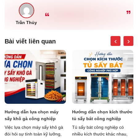
Trần Thủy
‹
›
Bài viết liên quan
y
Hướng dẫn chọn kích thước
Quy trình lựa chọn tủ sấy
tủ sấy bát công nghiệp
bát công nghiệp phù hợp
ô gà
Tủ sấy bát công nghiệp có
Chọn tủ sấy bát công nghiệ
ng,
nhiều kích thước khác nhau,
không chỉ dựa vào giá bán