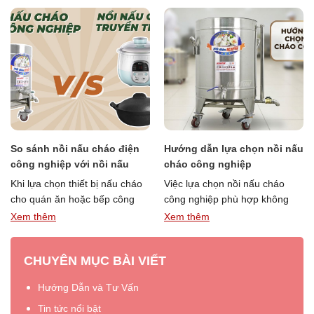
So sánh nồi nấu cháo điện
Hướng dẫn lựa chọn nồi nấu
công nghiệp với nồi nấu
cháo công nghiệp
cháo truyền thống
Khi lựa chọn thiết bị nấu cháo
Việc lựa chọn nồi nấu cháo
cho quán ăn hoặc bếp công
công nghiệp phù hợp không
nghiệp, nhiều người thường
chỉ giúp món cháo đạt độ sánh
Xem thêm
Xem thêm
“So
“Hướng
phân vân giữa …
Đọc thêm »
mịn, thơm …
Đọc thêm »
sánh
dẫn
CHUYÊN MỤC BÀI VIẾT
nồi
lựa
nấu
chọn
Hướng Dẫn và Tư Vấn
cháo
nồi
điện
nấu
Tin tức nổi bật