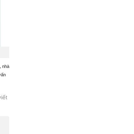
, nhà
vấn
iết