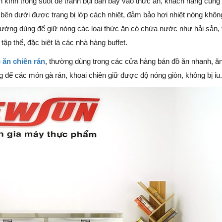
n kính trong suốt để tránh bụi bẩn bay vào thức ăn, khách hàng cũng
 bên dưới được trang bị lớp cách nhiệt, đảm bảo hơi nhiệt nóng khôn
thường dùng để giữ nóng các loại thức ăn có chứa nước như hải sản, t
ập thể, đặc biệt là các nhà hàng buffet.
 ăn chiên rán
, thường dùng trong các cửa hàng bán đồ ăn nhanh, ăn
g để các món gà rán, khoai chiên giữ được độ nóng giòn, không bị ỉu.