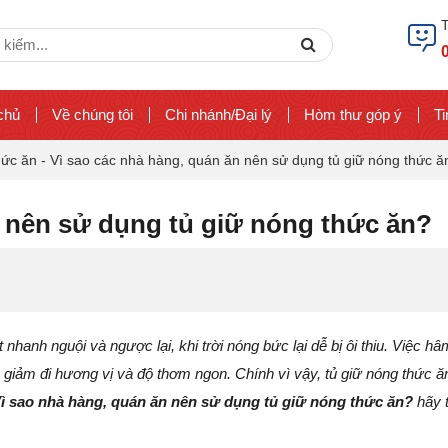
ch
Search
chủ
Về chúng tôi
Chi nhánh/Đại lý
Hòm thư góp ý
Ti
hức ăn
-
Vì sao các nhà hàng, quán ăn nên sử dụng tủ giữ nóng thức ă
n nên sử dụng tủ giữ nóng thức ăn?
 nhanh nguội và ngược lại, khi trời nóng bức lại dễ bị ôi thiu. Việc hâ
m giảm đi hương vị và độ thơm ngon. Chính vì vậy, tủ giữ nóng thức ă
ì sao nhà hàng, quán ăn nên sử dụng tủ giữ nóng thức ăn?
hãy 