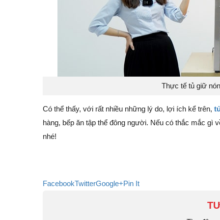
Thực tế tủ giữ nón
Có thể thấy, với rất nhiều những lý do, lợi ích kể trên,
t
hàng, bếp ăn tập thể đông người. Nếu có thắc mắc gì
nhé!
Facebook
Twitter
Google+
Pin It
TƯ