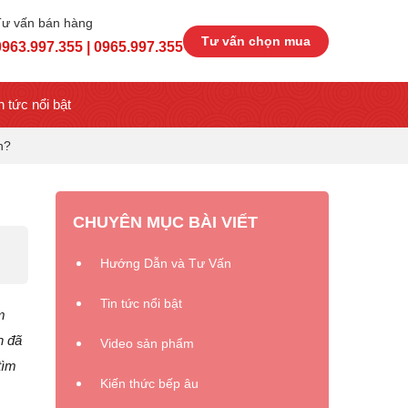
Tư vấn bán hàng
Tư vấn chọn mua
0963.997.355 | 0965.997.355
n tức nổi bật
n?
CHUYÊN MỤC BÀI VIẾT
Hướng Dẫn và Tư Vấn
Tin tức nổi bật
m
n đã
Video sản phẩm
tìm
Kiến thức bếp âu