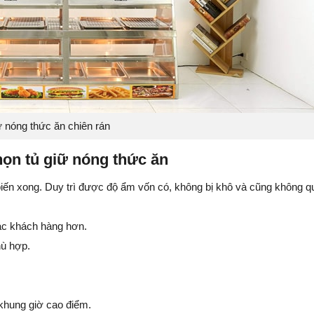
ữ nóng thức ăn chiên rán
họn tủ giữ nóng thức ăn
iến xong. Duy trì được độ ẩm vốn có, không bị khô và cũng không q
iác khách hàng hơn.
hù hợp.
khung giờ cao điểm.