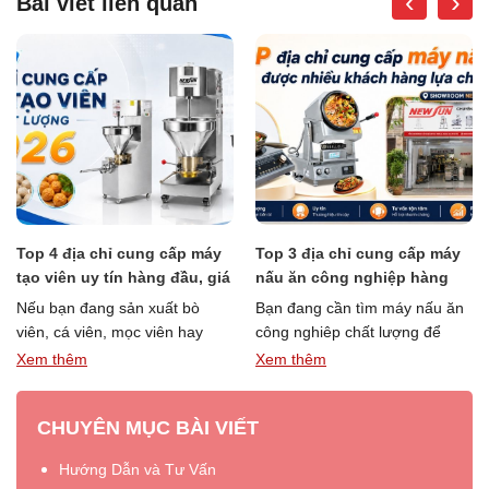
‹
›
Bài viết liên quan
Top 3 địa chỉ cung cấp máy
TOP 4 đơn vị cung cấp máy
nấu ăn công nghiệp hàng
đánh kem hàng đầu, giá tốt
đầu năm 20226
năm 20226
Bạn đang cần tìm máy nấu ăn
Đối với tiệm bánh, quán cà phê
công nghiêp chất lượng để
hay cơ sở kinh doanh thực
phục vụ quán ăn, nhà hàng,
phẩm, máy đánh kem là thiết bị
Xem thêm
Xem thêm
“Top
“TOP
bếp ăn …
Đọc thêm »
…
Đọc thêm »
3
4
CHUYÊN MỤC BÀI VIẾT
địa
đơn
chỉ
vị
Hướng Dẫn và Tư Vấn
cung
cung