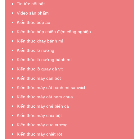
cấp
cấp
Tin tức nổi bật
máy
máy
Video sản phẩm
nấu
đánh
Kiến thức bếp âu
ăn
kem
công
hàng
Kiến thức bếp chiên điện công nghiệp
nghiệp
đầu,
Kiến thức khay bánh mì
hàng
giá
Kiến thức lò nướng
đầu
tốt
năm
năm
Kiến thức lò nướng bánh mì
20226”
20226”
Kiến thức lò quay gà vịt
Kiến thức máy cán bột
Kiến thức máy cắt bánh mì sanwich
Kiến thức máy cắt nem chua
Kiến thức máy chế biến cá
Kiến thức máy chia bột
Kiến thức máy cưa xương
Kiến thức máy chiết rót