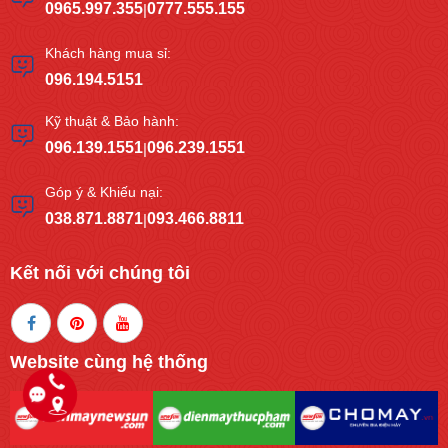
0965.997.355
0777.555.155
|
Khách hàng mua sỉ:
096.194.5151
Kỹ thuật & Bảo hành:
096.139.1551
096.239.1551
|
Góp ý & Khiếu nại:
038.871.8871
093.466.8811
|
Kết nối với chúng tôi
Website cùng hệ thống