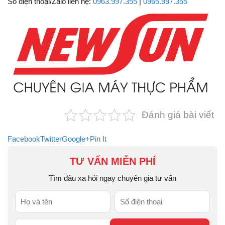
Số điện thoại/Zalo liên hệ:
0963.997.355
|
0965.997.355
Đánh giá bài viết
Facebook
Twitter
Google+
Pin It
TƯ VẤN MIỄN PHÍ
Tìm đâu xa hỏi ngay chuyên gia tư vấn