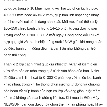
Lò được trang bị 10 khay nướng với hai tùy chọn kích thước
400×600mm hoặc 460×720mm, giúp bạn linh hoạt chọn khay
phù hợp với loại bánh đang sản xuất. Mỗi mẻ, lò có thể xử lý
100–150 chiếc bánh chỉ trong 14–15 phút, tương đương sản
lượng khoảng 1.200–1.300 ổ mỗi ngày. Công nghệ đối lưu kết
hợp quạt gió và thanh nhiệt công suất 18kW giúp khí nóng phân
bổ đều, bánh chín đồng đều mà bạn hầu như không cần trở
bánh thủ công.
Thân lò 2 lớp cách nhiệt giúp giữ nhiệt tốt, vừa tiết kiệm điện
vừa đảm bảo an toàn trong quá trình vận hành của bạn. Nhiệt
độ điều chỉnh linh hoạt từ 0–300°C phù hợp với nhiều loại bánh
khác nhau, trong khi hệ thống phun sương tự động và chuông
báo hoàn tất giúp bánh của bạn có lớp vỏ vàng giòn, ruột mềm
xốp mà không cần canh chừng liên tục. Khi mua tại Điện Máy
NEWSUN, bạn còn được tùy chọn thêm khay phẳng hoặc khay