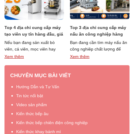
Top 4 địa chỉ cung cấp máy
Top 3 địa chỉ cung cấp máy
tạo viên uy tín hàng đầu, giá
nấu ăn công nghiệp hàng
tốt
đầu năm 20226
Nếu bạn đang sản xuất bò
Bạn đang cần tìm máy nấu ăn
viên, cá viên, mọc viên hay
công nghiêp chất lượng để
viên thả lẩu, máy tạo viên thực
phục vụ quán ăn, nhà hàng,
Xem thêm
Xem thêm
“Top
“Top
phẩm …
Đọc thêm »
bếp ăn …
Đọc thêm »
4
3
CHUYÊN MỤC BÀI VIẾT
địa
địa
chỉ
chỉ
Hướng Dẫn và Tư Vấn
cung
cung
cấp
cấp
Tin tức nổi bật
máy
máy
Video sản phẩm
tạo
nấu
Kiến thức bếp âu
viên
ăn
uy
công
Kiến thức bếp chiên điện công nghiệp
tín
nghiệp
Kiến thức khay bánh mì