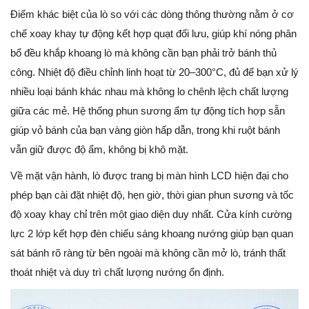
Điểm khác biệt của lò so với các dòng thông thường nằm ở cơ
chế xoay khay tự động kết hợp quạt đối lưu, giúp khí nóng phân
bổ đều khắp khoang lò mà không cần bạn phải trở bánh thủ
công. Nhiệt độ điều chỉnh linh hoạt từ 20–300°C, đủ để bạn xử lý
nhiều loại bánh khác nhau mà không lo chênh lệch chất lượng
giữa các mẻ. Hệ thống phun sương ẩm tự động tích hợp sẵn
giúp vỏ bánh của bạn vàng giòn hấp dẫn, trong khi ruột bánh
vẫn giữ được độ ẩm, không bị khô mặt.
Về mặt vận hành, lò được trang bị màn hình LCD hiện đại cho
phép bạn cài đặt nhiệt độ, hẹn giờ, thời gian phun sương và tốc
độ xoay khay chỉ trên một giao diện duy nhất. Cửa kính cường
lực 2 lớp kết hợp đèn chiếu sáng khoang nướng giúp bạn quan
sát bánh rõ ràng từ bên ngoài mà không cần mở lò, tránh thất
thoát nhiệt và duy trì chất lượng nướng ổn định.