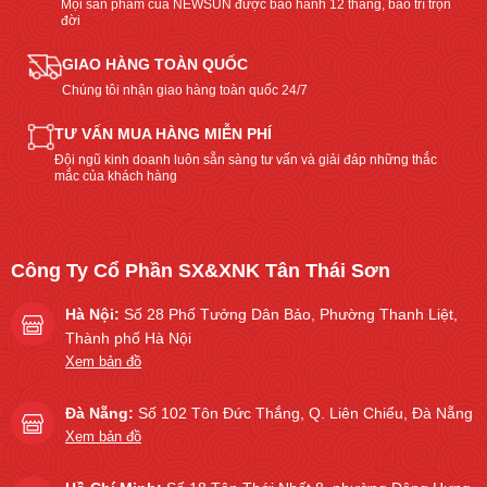
Mọi sản phẩm của NEWSUN được bảo hành 12 tháng, bảo trì trọn
đời
GIAO HÀNG TOÀN QUỐC
Chúng tôi nhận giao hàng toàn quốc 24/7
TƯ VẤN MUA HÀNG MIỄN PHÍ
Đội ngũ kinh doanh luôn sẵn sàng tư vấn và giải đáp những thắc
mắc của khách hàng
Công Ty Cổ Phần SX&XNK Tân Thái Sơn
Hà Nội:
Số 28 Phố Tưởng Dân Bảo, Phường Thanh Liệt,
Thành phố Hà Nội
Xem bản đồ
Đà Nẵng:
Số 102 Tôn Đức Thắng, Q. Liên Chiểu, Đà Nẵng
Xem bản đồ