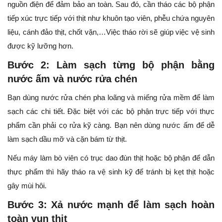
nguồn điện để đảm bảo an toàn. Sau đó, cần tháo các bộ phận
tiếp xúc trực tiếp với thịt như khuôn tạo viên, phễu chứa nguyên
liệu, cánh đảo thịt, chốt vặn,…Việc tháo rời sẽ giúp việc vệ sinh
được kỹ lưỡng hơn.
Bước 2: Làm sạch từng bộ phận bằng
nước ấm và nước rửa chén
Bạn dùng nước rửa chén pha loãng và miếng rửa mềm để làm
sạch các chi tiết. Đặc biệt với các bộ phận trực tiếp với thực
phẩm cần phải cọ rửa kỹ càng. Bạn nên dùng nước ấm để dễ
làm sạch dầu mỡ và cặn bám từ thịt.
Nếu máy làm bò viên có trục dao đùn thịt hoặc bộ phận để dẫn
thực phẩm thì hãy tháo ra vệ sinh kỹ để tránh bị kẹt thịt hoặc
gây mùi hôi.
Bước 3: Xả nước mạnh để làm sạch hoàn
toàn vụn thịt