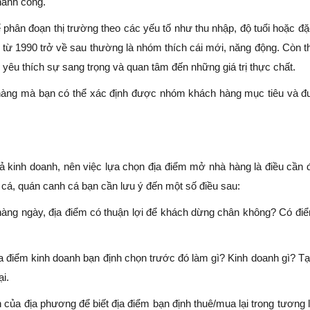
thành công.
phân đoạn thị trường theo các yếu tố như thu nhập, độ tuổi hoặc đặ
i từ 1990 trở về sau thường là nhóm thích cái mới, năng động. Còn t
yêu thích sự sang trọng và quan tâm đến những giá trị thực chất.
hàng mà bạn có thể xác định được nhóm khách hàng mục tiêu và đ
ả kinh doanh, nên việc lựa chọn địa điểm mở nhà hàng là điều cần
cá, quán canh cá bạn cần lưu ý đến một số điều sau:
hàng ngày, địa điểm có thuận lợi để khách dừng chân không? Có đi
ịa điểm kinh doanh bạn định chọn trước đó làm gì? Kinh doanh gì? Tạ
i.
của địa phương để biết địa điểm bạn định thuê/mua lại trong tương l