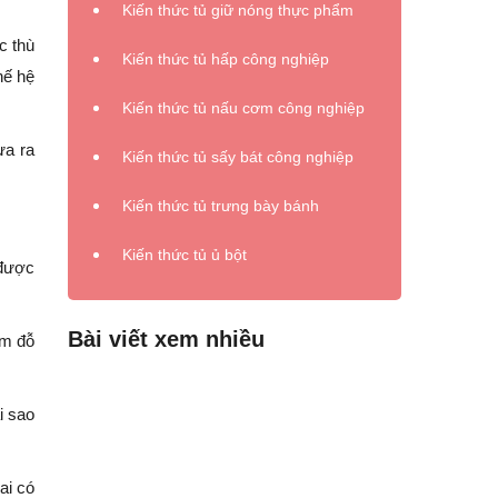
Kiến thức tủ giữ nóng thực phẩm
c thù
Kiến thức tủ hấp công nghiệp
hế hệ
Kiến thức tủ nấu cơm công nghiệp
ưa ra
Kiến thức tủ sấy bát công nghiệp
Kiến thức tủ trưng bày bánh
Kiến thức tủ ủ bột
 được
Bài viết xem nhiều
ểm đỗ
i sao
ai có