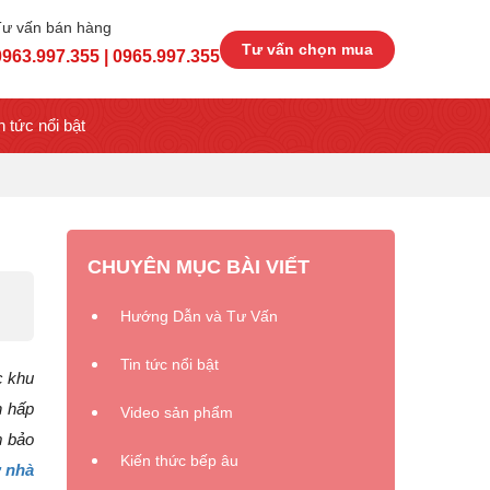
Tư vấn bán hàng
Tư vấn chọn mua
0963.997.355 | 0965.997.355
n tức nổi bật
CHUYÊN MỤC BÀI VIẾT
Hướng Dẫn và Tư Vấn
Tin tức nổi bật
c khu
n hấp
Video sản phẩm
m bảo
Kiến thức bếp âu
 nhà