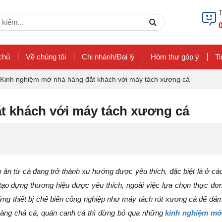
ch
Search
chủ
Về chúng tôi
Chi nhánh/Đại lý
Hòm thư góp ý
Ti
Kinh nghiệm mở nhà hàng đắt khách với máy tách xương cá
t khách với máy tách xương cá
n từ cá đang trở thành xu hướng được yêu thích, đặc biệt là ở cá
 tạo dựng thương hiệu được yêu thích, ngoài việc lựa chọn thực đơ
những thiết bị chế biến công nghiệp như máy tách rút xương cá để đả
hàng chả cá, quán canh cá thì đừng bỏ qua những
kinh nghiệm mở