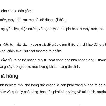
ch cho các khoản gồm:
áy móc, máy tách xương cá, đồ dùng nội thất…
 nguyên liệu, điện nước, và đặc biệt là chi phí bảo trì máy móc, ba
iên đầu tư máy tách xương cá để giúp giảm thiểu chi phí lao động và
ăn, giảm thiểu sự thất thoát thực phẩm.
h đầy đủ và có kế hoạch duy trì hoạt động cho nhà hàng trong 3 thán
hà hàng xây dựng được một lượng khách hàng ổn định.
nhà hàng
inh nghiệm mở nhà hàng đắt khách là bạn phải trang bị cho mình 
 chức và quản lý nhà hàng, bạn cần phải nắm vững về tài chính, marke