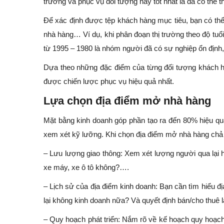
trường và phục vụ đối tượng này tốt nhất là đã có thể 
Để xác định được tệp khách hàng mục tiêu, bạn có thể 
nhà hàng… Ví dụ, khi phân đoạn thị trường theo độ tuổ
từ 1995 – 1980 là nhóm người đã có sự nghiệp ổn định, 
Dựa theo những đặc điểm của từng đối tượng khách 
được chiến lược phục vụ hiệu quả nhất.
Lựa chọn địa điểm mở nhà hàng
Mặt bằng kinh doanh góp phần tạo ra đến 80% hiệu qu
xem xét kỹ lưỡng. Khi chọn địa điểm mở nhà hàng chả 
– Lưu lượng giao thông: Xem xét lượng người qua lại 
xe máy, xe ô tô không?….
– Lịch sử của địa điểm kinh doanh: Bạn cần tìm hiểu đ
lại không kinh doanh nữa? Và quyết định bán/cho thuê lạ
– Quy hoạch phát triển: Nắm rõ về kế hoạch quy hoạch 