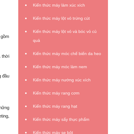
Kiến thức máy làm xúc xích
Kiến thức máy lột vỏ trứng cút
Kiến thức máy lột vỏ và bóc vỏ củ
o gồm
quả
Kiến thức máy móc chế biến da heo
 thời
Kiến thức máy móc làm nem
g đầu
Kiến thức máy nướng xúc xích
Kiến thức máy rang cơm
Kiến thức máy rang hạt
những
ting,
Kiến thức máy sấy thực phẩm
Kiến thức máy se bột