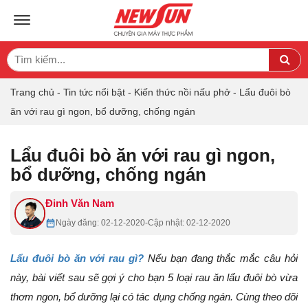
TOGGLE NAVIGATION
Search
Sea
for:
Trang chủ
-
Tin tức nổi bật
-
Kiến thức nồi nấu phở
-
Lẩu đuôi bò
ăn với rau gì ngon, bổ dưỡng, chống ngán
Lẩu đuôi bò ăn với rau gì ngon,
bổ dưỡng, chống ngán
Đinh Văn Nam
Ngày đăng: 02-12-2020
-
Cập nhật: 02-12-2020
Lẩu đuôi bò ăn với rau gì?
Nếu bạn đang thắc mắc câu hỏi
này, bài viết sau sẽ gợi ý cho bạn 5 loại rau ăn lẩu đuôi bò vừa
thơm ngon, bổ dưỡng lại có tác dụng chống ngán. Cùng theo dõi