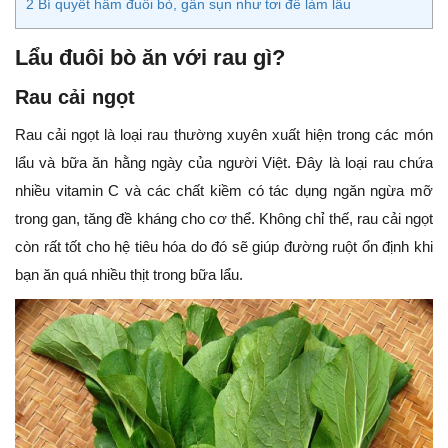
2
Bí quyết hầm đuôi bò, gân sụn như tơi để làm lẩu
Lẩu đuôi bò ăn với rau gì?
Rau cải ngọt
Rau cải ngọt là loại rau thường xuyên xuất hiện trong các món
lẩu và bữa ăn hằng ngày của người Việt. Đây là loại rau chứa
nhiều vitamin C và các chất kiềm có tác dụng ngăn ngừa mỡ
trong gan, tăng đề kháng cho cơ thể. Không chỉ thế, rau cải ngọt
còn rất tốt cho hệ tiêu hóa do đó sẽ giúp đường ruột ổn định khi
bạn ăn quá nhiều thịt trong bữa lẩu.