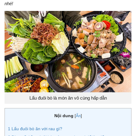
nhé!
Lẩu đuôi bò là món ăn vô cùng hấp dẫn
Nội dung
[
Ẩn
]
1
Lẩu đuôi bò ăn với rau gì?