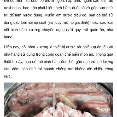
Để có món lẩu đuôi bò thơm ngon, hấp dẫn, ngoài các loại rau
tươi ngon, bạn còn phải biết cách hầm đuôi bò và gân sụn nhừ
tơi để làm nước dùng. Muốn làm được điều đó, bạn có thể sử
dụng các loại nồi áp suất (với quy mô hộ gia đình) hoặc các loại
nồi ninh hầm xương chuyên dụng (với quy mô quán ăn, nhà
hàng).
Hiện nay, nồi hầm xương là thiết bị được rất nhiều quán lẩu và
nhà hàng sử dụng trong công đoạn chế biến món ăn. Thông qua
thiết bị này, bạn có thể ninh hầm đuôi bò, gân sụn với số lượng
lớn, đảm bảo nhừ tơi nhanh chóng mà không tốn nhiều công
sức.