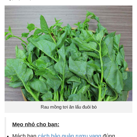
Rau mồng tơi ăn lẩu đuôi bò
Mẹo nhỏ cho bạn:
Mách bạn
cách bảo quản rượu vang
đúng