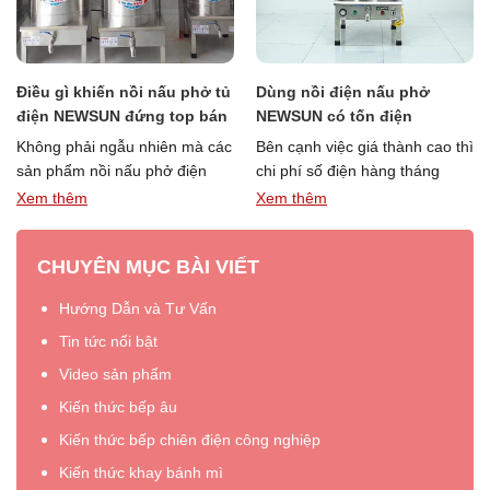
Điều gì khiến nồi nấu phở tủ
Dùng nồi điện nấu phở
điện NEWSUN đứng top bán
NEWSUN có tốn điện
chạy?
không? Cách tính số điện
Không phải ngẫu nhiên mà các
Bên cạnh việc giá thành cao thì
tiêu thụ
sản phẩm nồi nấu phở điện
chi phí số điện hàng tháng
của NEWSUN lại được nhiều
cũng là yếu tố khiến nhiều
Xem thêm
Xem thêm
“Điều
“Dùng
nhà hàng, quán …
Đọc thêm »
người …
Đọc thêm »
gì
nồi
CHUYÊN MỤC BÀI VIẾT
khiến
điện
nồi
nấu
Hướng Dẫn và Tư Vấn
nấu
phở
phở
NEWSUN
Tin tức nổi bật
tủ
có
Video sản phẩm
điện
tốn
Kiến thức bếp âu
NEWSUN
điện
đứng
không?
Kiến thức bếp chiên điện công nghiệp
top
Cách
Kiến thức khay bánh mì
bán
tính