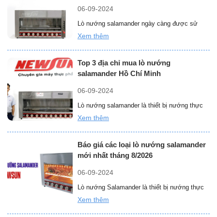
tín, giá rẻ
lò
06-09-2024
nướng
Lò nướng salamander ngày càng được sử
salamander
dụng phổ biến nhờ những ưu điểm nổi bật và
Xem thêm
được
“Lưu
lợi ích mà …
Đọc thêm »
ưa
ngay
chuộng
Top 3 địa chỉ mua lò nướng
địa
nhất
salamander Hồ Chí Minh
chỉ
8/2026”
mua
06-09-2024
lò
Lò nướng salamander là thiết bị nướng thực
nướng
phẩm đa năng được sử dụng phổ biến trong
Xem thêm
salamander
“Top
nhà hàng, khách …
Đọc thêm »
Phú
3
Quốc
Báo giá các loại lò nướng salamander
địa
chất
mới nhất tháng 8/2026
chỉ
lượng,
mua
06-09-2024
uy
lò
tín,
Lò nướng Salamander là thiết bị nướng thực
nướng
giá
phẩm không khói hiện đại, được sử dụng phổ
Xem thêm
salamander
rẻ”
“Báo
biến trong các …
Đọc thêm »
Hồ