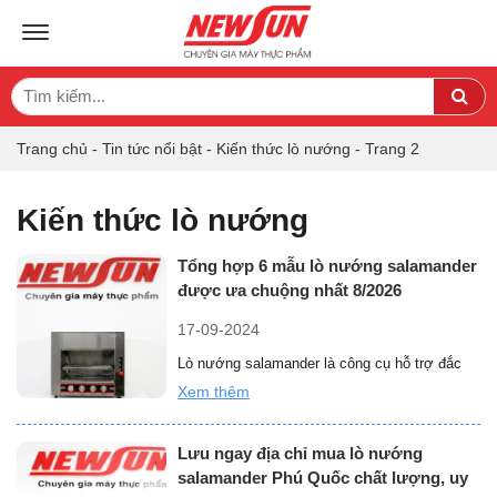
TOGGLE NAVIGATION
Search
Sea
for:
Trang chủ
-
Tin tức nổi bật
-
Kiến thức lò nướng
-
Trang 2
Kiến thức lò nướng
Tổng hợp 6 mẫu lò nướng salamander
được ưa chuộng nhất 8/2026
17-09-2024
Lò nướng salamander là công cụ hỗ trợ đắc
lực cho các đầu bếp trong chế biến các món
Xem thêm
“Tổng
nướng …
Đọc thêm »
hợp
Lưu ngay địa chỉ mua lò nướng
6
salamander Phú Quốc chất lượng, uy
mẫu