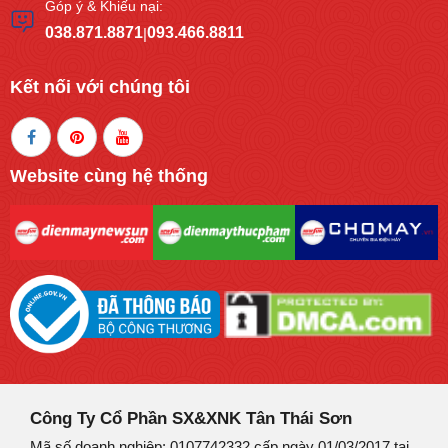
Góp ý & Khiếu nại:
038.871.8871
093.466.8811
|
Kết nối với chúng tôi
Website cùng hệ thống
Công Ty Cổ Phần SX&XNK Tân Thái Sơn
Mã số doanh nghiệp: 0107742332 cấp ngày 01/03/2017 tại