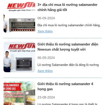
giá
Chí
3+ địa chỉ mua lò nướng salamander
các
Minh”
chính hãng giá tốt
loại
lò
06-09-2024
nướng
Địa chỉ mua lò nướng salamander chính hãng,
salamander
giá tốt ở đâu luôn là câu hỏi được rất nhiều
Xem thêm
mới
“3+
khách …
Đọc thêm »
nhất
địa
tháng
Giới thiệu lò nướng salamander điện
chỉ
8/2026”
Newsun chất lượng tuyệt vời
mua
lò
06-09-2024
nướng
Lò nướng Salamander điện là dòng lò nướng
salamander
thực phẩm dụng sử dụng nhiên liệu điện năng.
Xem thêm
chính
“Giới
Sở hữu rất …
Đọc thêm »
hãng
thiệu
giá
Giới thiệu lò nướng salamander 4
lò
tốt”
họng gas
nướng
salamander
23-08-2024
điện
Lò nướng Salamander 4 họng gas là thiết bị