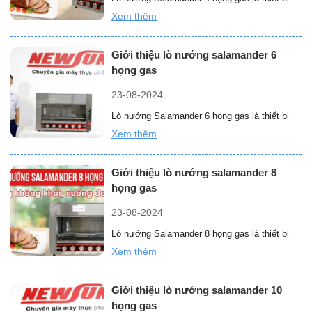
Newsun
nhà bếp được thiết kế chuyên dùng để nướng
Xem thêm
chất
“Giới
các loại …
Đọc thêm »
lượng
thiệu
tuyệt
Giới thiệu lò nướng salamander 6
lò
vời”
họng gas
nướng
salamander
23-08-2024
4
Lò nướng Salamander 6 họng gas là thiết bị
họng
nướng thực phẩm không khói hiện đại, được
Xem thêm
gas”
“Giới
sử dụng rộng …
Đọc thêm »
thiệu
Giới thiệu lò nướng salamander 8
lò
họng gas
nướng
salamander
23-08-2024
6
Lò nướng Salamander 8 họng gas là thiết bị
họng
sử dụng gas để tạo ra nhiệt năng, nướng trực
Xem thêm
gas”
“Giới
tiếp …
Đọc thêm »
thiệu
Giới thiệu lò nướng salamander 10
lò
họng gas
nướng