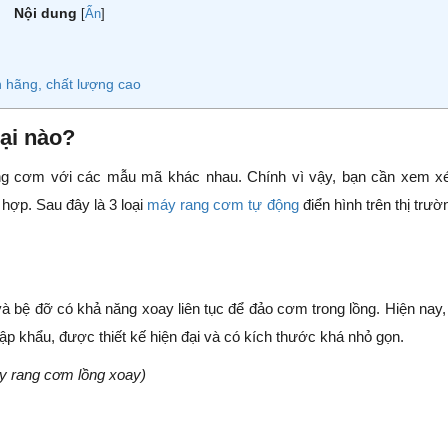
Nội dung
[
Ẩn
]
 hãng, chất lượng cao
ại nào?
rang cơm với các mẫu mã khác nhau. Chính vì vậy, bạn cần xem x
ợp. Sau đây là 3 loại
máy rang cơm tự động
điển hình trên thị trườ
 bệ đỡ có khả năng xoay liên tục để đảo cơm trong lồng. Hiện nay
p khẩu, được thiết kế hiện đại và có kích thước khá nhỏ gọn.
y rang cơm lồng xoay)