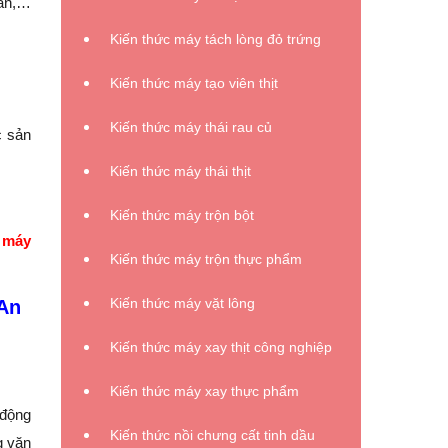
rán,…
Kiến thức máy tách lòng đỏ trứng
Kiến thức máy tạo viên thịt
Kiến thức máy thái rau củ
c sản
Kiến thức máy thái thịt
Kiến thức máy trộn bột
 máy
Kiến thức máy trộn thực phẩm
Kiến thức máy vặt lông
 An
Kiến thức máy xay thịt công nghiệp
Kiến thức máy xay thực phẩm
 động
Kiến thức nồi chưng cất tinh dầu
g văn