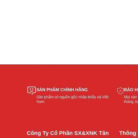
nên
mua
máy
n lợi
rang
cơm
 bằng tay
thanh
 công
lý
“Top
giá
4
rẻ
máy
hay
nấu
không?”
ăn
đa
SẢN PHẨM CHÍNH HÃNG
BẢO H
năng
tiện
Sản phẩm có nguồn gốc nhập khẩu và Việt
Mọi sản
Nam
tháng, bả
lợi
dành
cho
quán
ăn,
Công Ty Cổ Phần SX&XNK Tân
Thông 
nhà