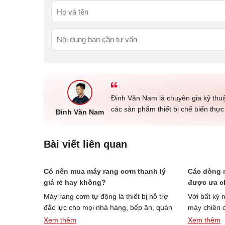
Đinh Văn Nam là chuyên gia kỹ thu
các sản phẩm thiết bị chế biến thự
Đinh Văn Nam
Bài viết liên quan
Có nên mua máy rang cơm thanh lý
Các dòng 
giá rẻ hay không?
được ưa c
Máy rang cơm tự động là thiết bị hỗ trợ
Với bất kỳ 
đắc lực cho mọi nhà hàng, bếp ăn, quán
máy chiên c
“Có
cơm …
Đọc thêm »
chuyên dụ
Xem thêm
Xem thêm