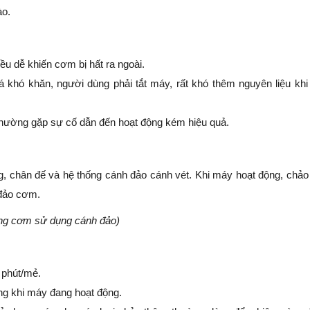
ào.
u dễ khiến cơm bị hất ra ngoài.
á khó khăn, người dùng phải tắt máy, rất khó thêm nguyên liệu kh
thường gặp sự cố dẫn đến hoạt động kém hiệu quả.
 chân đế và hệ thống cánh đảo cánh vét. Khi máy hoạt động, chảo
ể đảo cơm.
ng cơm sử dụng cánh đảo)
 phút/mẻ.
ng khi máy đang hoạt động.