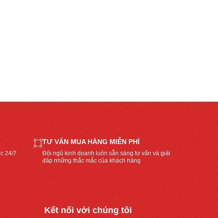
lý
do
khiến
Top 4 máy xào r
nhà
nhanh, giữ màu
hàng,
quán
Thay vì phải đứng
ăn
quán ăn và bếp c
nên
chuyển sang …
Xem thêm
đầu
tư
máy
rang
cơm
TƯ VẤN MUA HÀNG MIỄN PHÍ
kèm
c 24/7
Đội ngũ kinh doanh luôn sẵn sàng tư vấn và giải
bếp
đáp những thắc mắc của khách hàng
xào”
Kết nối với chúng tôi