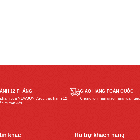
dòng
“Giải
thêm »
máy
đáp
chiên
thắc
cơm
mắc
tự
của
động
khách
được
hàng
ưa
về
chuộng
máy
nhất
chiên
hiện
cơm
nay”
tự
động
ÀNH 12 THÁNG
GIAO HÀNG TOÀN QUỐC
NEWSUN”
 phẩm của NEWSUN được bảo hành 12
Chúng tôi nhận giao hàng toàn quố
o trì trọn đời
tin khác
Hỗ trợ khách hàng