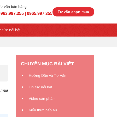
Tư vấn bán hàng
Tư vấn chọn mua
0963.997.355 | 0965.997.355
n tức nổi bật
CHUYÊN MỤC BÀI VIẾT
Hướng Dẫn và Tư Vấn
Tin tức nổi bật
ể mua
Video sản phẩm
Kiến thức bếp âu