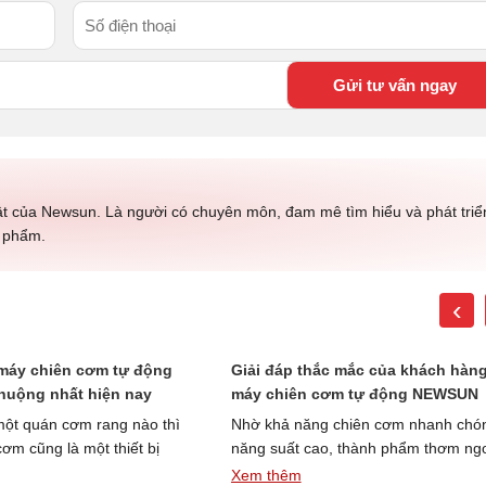
ật của Newsun. Là người có chuyên môn, đam mê tìm hiểu và phát triể
c phẩm.
‹
máy chiên cơm tự động
Giải đáp thắc mắc của khách hàng
huộng nhất hiện nay
máy chiên cơm tự động NEWSUN
một quán cơm rang nào thì
Nhờ khả năng chiên cơm nhanh chó
ơm cũng là một thiết bị
năng suất cao, thành phẩm thơm ng
“Các
ng không …
Đọc thêm »
máy chiên cơm tự động đang …
Đọc
Xem thêm