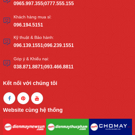
0965.997.355
0777.555.155
|
Khách hàng mua sỉ:
096.194.5151
Kỹ thuật & Bảo hành:
096.139.1551
096.239.1551
|
Góp ý & Khiếu nại:
038.871.8871
093.466.8811
|
Kết nối với chúng tôi
Website cùng hệ thống