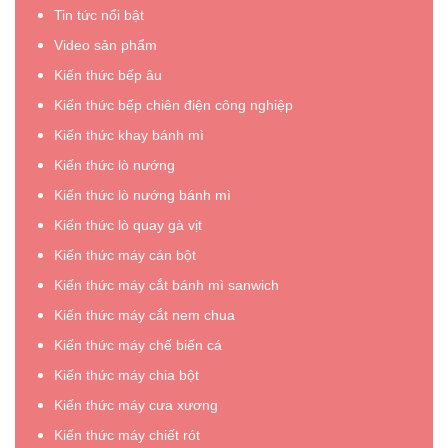
thành
công
Tin tức nổi bật
công
nghiệp
Video sản phẩm
khi
cho
Kiến thức bếp âu
kinh
hộ
doanh
gia
Kiến thức bếp chiên điện công nghiệp
quán
đình
Kiến thức khay bánh mì
phở
kinh
Kiến thức lò nướng
&
doanh
cơm
nhỏ”
Kiến thức lò nướng bánh mì
rang”
Kiến thức lò quay gà vịt
Kiến thức máy cán bột
Kiến thức máy cắt bánh mì sanwich
Kiến thức máy cắt nem chua
Kiến thức máy chế biến cá
Kiến thức máy chia bột
Kiến thức máy cưa xương
Kiến thức máy chiết rót