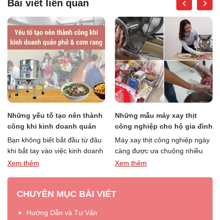
‹
›
Bài viết liên quan
Những yếu tố tạo nên thành
Những mẫu máy xay thịt
công khi kinh doanh quán
công nghiệp cho hộ gia đình
phở & cơm rang
kinh doanh nhỏ
Bạn không biết bắt đầu từ đâu
Máy xay thịt công nghiệp ngày
khi bắt tay vào việc kinh doanh
càng được ưa chuộng nhiều
quán phở và cơm rang. Vậy …
bởi ứng dụng xay đa năng và
Xem thêm
Xem thêm
“Những
“Những
Đọc thêm »
đa dạng …
Đọc thêm »
yếu
mẫu
CHUYÊN MỤC BÀI VIẾT
tố
máy
tạo
xay
Hướng Dẫn và Tư Vấn
nên
thịt