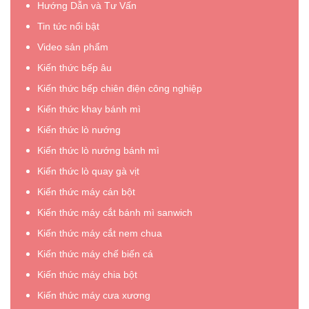
Hướng Dẫn và Tư Vấn
chả
thơm
cá
ngon
Tin tức nổi bật
Hàn
bổ
Video sản phẩm
Quốc
dưỡng,
Kiến thức bếp âu
đơn
chuẩn
giản
vị
Kiến thức bếp chiên điện công nghiệp
tại
Tứ
Kiến thức khay bánh mì
nhà,
Kỳ”
Kiến thức lò nướng
thơm
ngon,
Kiến thức lò nướng bánh mì
chuẩn
Kiến thức lò quay gà vịt
vị”
Kiến thức máy cán bột
Kiến thức máy cắt bánh mì sanwich
Kiến thức máy cắt nem chua
Kiến thức máy chế biến cá
Kiến thức máy chia bột
Kiến thức máy cưa xương