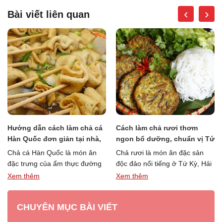
‹
›
Bài viết liên quan
Hướng dẫn cách làm chả cá
Cách làm chả rươi thơm
Hàn Quốc đơn giản tại nhà,
ngon bổ dưỡng, chuẩn vị Tứ
thơm ngon, chuẩn vị
Kỳ
Chả cá Hàn Quốc là món ăn
Chả rươi là món ăn đặc sản
đặc trưng của ẩm thực đường
độc đảo nổi tiếng ở Tứ Kỳ, Hải
phố Hàn Quốc. Loại chả cá
Dương. Chả con rươi vô …
Xem thêm
Xem thêm
“Hướng
“Cách
này …
Đọc thêm »
Đọc thêm »
dẫn
làm
CHUYÊN MỤC BÀI VIẾT
cách
chả
làm
rươi