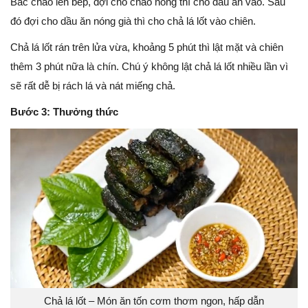
Bắc chảo lên bếp, đợi cho chảo nóng thì cho dầu ăn vào. Sau
đó đợi cho dầu ăn nóng già thì cho chả lá lốt vào chiên.
Chả lá lốt rán trên lửa vừa, khoảng 5 phút thì lật mặt và chiên
thêm 3 phút nữa là chín. Chú ý không lật chả lá lốt nhiều lần vì
sẽ rất dễ bị rách lá và nát miếng chả.
Bước 3: Thưởng thức
Chả lá lốt – Món ăn tốn cơm thơm ngon, hấp dẫn