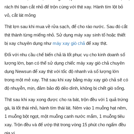
rách thì bạn cắt nhỏ để trộn cùng với thịt xay. Hành tím lột bỏ
vỏ, cắt lát mỏng
Thịt lợn sau khi mua về rửa sạch, để cho ráo nước. Sau đó cắt
thịt thành từng miếng nhỏ. Sử dụng máy xay sinh tố hoặc thiết
bị xay chuyên dụng như
máy xay giò chả
để xay thịt.
Đối với nhu cầu chế biến chả lá lốt phục vụ cho kinh doanh số
lượng lớn, bạn có thể sử dụng chiếc máy xay giò chả chuyên
dụng Newsun để xay thịt với tốc độ nhanh và số lượng lớn
trong một mẻ xay. Thịt sau khi xay bằng máy xay giò chả sẽ có
độ nhuyễn, mịn, đảm bảo độ dẻo dính, không bị chết giò sống.
Thịt sau khi xay xong được cho ra bát, trộn đều với 1 quả trứng
gà, lá lốt thái nhỏ, hành tím thái lát. Nêm vào 1 muỗng hạt nêm,
1 muỗng bột ngọt, một muỗng canh nước mắm, 1 muỗng tiêu
xay. Trộn đều và để ướp thịt trong vòng 15 phút cho ngấm đều
gia vị.