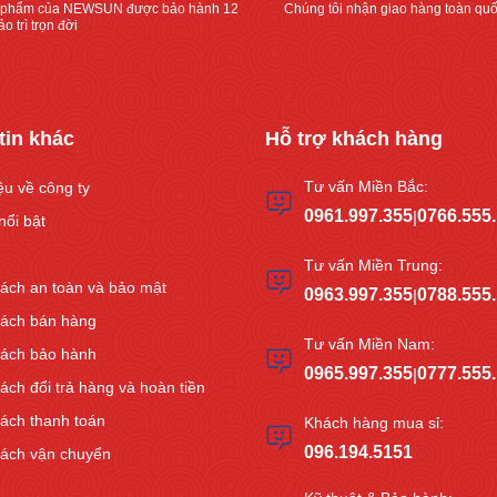
 phẩm của NEWSUN được bảo hành 12
Chúng tôi nhận giao hàng toàn quố
đến
số
o trì trọn đời
bất
lượng
ngờ”
lớn!”
tin khác
Hỗ trợ khách hàng
Tư vấn Miền Bắc:
iệu về công ty
0961.997.355
0766.555
|
nổi bật
Tư vấn Miền Trung:
ách an toàn và bảo mật
0963.997.355
0788.555
|
sách bán hàng
Tư vấn Miền Nam:
sách bảo hành
0965.997.355
0777.555
|
ách đổi trả hàng và hoàn tiền
ách thanh toán
Khách hàng mua sỉ:
096.194.5151
sách vận chuyển