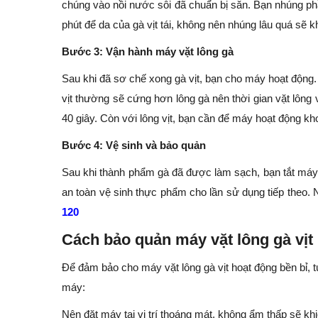
chúng vào nồi nước sôi đã chuẩn bị sẵn. Bạn nhúng ph
phút để da của gà vịt tái, không nên nhúng lâu quá sẽ k
Bước 3: Vận hành máy vặt lông gà
Sau khi đã sơ chế xong gà vịt, bạn cho máy hoạt động.
vịt thường sẽ cứng hơn lông gà nên thời gian vặt lông 
40 giây. Còn với lông vịt, bạn cần để máy hoạt động k
Bước 4: Vệ sinh và bảo quản
Sau khi thành phẩm gà đã được làm sạch, bạn tắt máy 
an toàn vệ sinh thực phẩm cho lần sử dụng tiếp theo.
120
Cách bảo quản máy vặt lông gà vịt
Để đảm bảo cho máy vặt lông gà vịt hoạt động bền bỉ, t
máy:
Nên đặt máy tại vị trí thoáng mát, không ẩm thấp sẽ kh