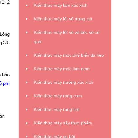
 1- 2
Kiến thức máy làm xúc xích
Kiến thức máy lột vỏ trứng cút
Kiến thức máy lột vỏ và bóc vỏ củ
 Lông
quả
g 30-
Kiến thức máy móc chế biến da heo
Kiến thức máy móc làm nem
m bảo
Kiến thức máy nướng xúc xích
ó phi
Kiến thức máy rang cơm
Kiến thức máy rang hạt
uản
Kiến thức máy sấy thực phẩm
Kiến thức máy se bột