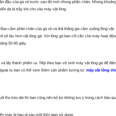
ần đầu của gà vịt trước sau đó mới nhúng phần chân. Nhúng khoảng
hiến da bị trầy khi cho vào máy vặt lông.
 Bạn cầm phần chân của gà vịt và thả thẳng gia cầm xuống lồng vặt.
vịt sẽ lâu hơn vặt lông gà. Với lông gà bạn chỉ cần cho máy hoạt độn
hoảng 50-60 giây.
và lấy thành phẩm ra. Tiếp theo bạn vệ sinh máy vặt lông gà để đả
 Ngoài ra bạn có thể xem thêm sản phẩm tương tự:
máy vặt lông ch
uổi thọ kéo dài thì bạn cũng nên bỏ túi những lưu ý trong cách bảo q
iến máy bị han gỉ sau một thời gian sử dụng.