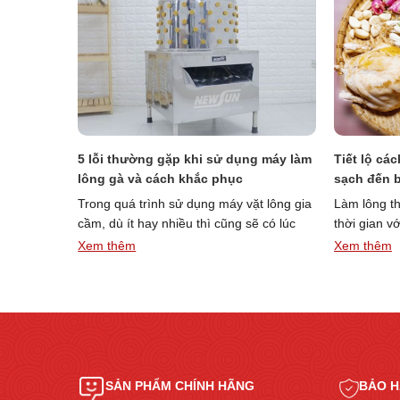
 cao su
5 lỗi thường gặp khi sử dụng máy làm
Tiết lộ cá
lông gà và cách khắc phục
sạch đến 
 là bộ
Trong quá trình sử dụng máy vặt lông gia
Làm lông th
 những
cầm, dù ít hay nhiều thì cũng sẽ có lúc
thời gian v
Những
“5
máy …
Đọc thêm »
cơ sở chế
Xem thêm
Xem thêm
iều
lỗi
ần
thường
ết
gặp
ề
khi
úm
sử
ao
dụng
u
máy
SẢN PHẨM CHÍNH HÃNG
BẢO H
áy
làm