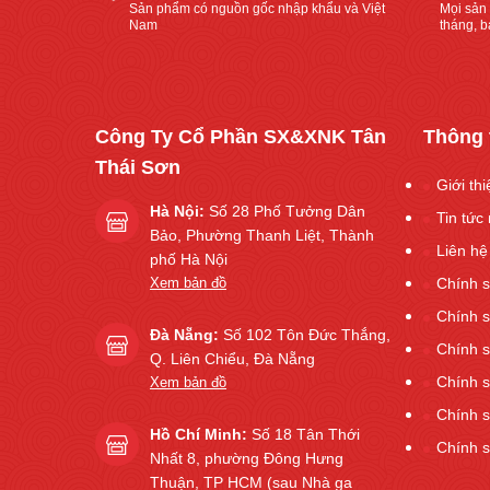
Sản phẩm có nguồn gốc nhập khẩu và Việt
Mọi sản
ặt
lông
Nam
tháng, bả
ông
gà
à
và
t”
cách
khắc
Công Ty Cổ Phần SX&XNK Tân
Thông 
phục”
Thái Sơn
Giới th
Hà Nội:
Số 28 Phố Tưởng Dân
Tin tức 
Bảo, Phường Thanh Liệt, Thành
Liên hệ
phố Hà Nội
Xem bản đồ
Chính s
Chính 
Đà Nẵng:
Số 102 Tôn Đức Thắng,
Chính 
Q. Liên Chiểu, Đà Nẵng
Chính s
Xem bản đồ
Chính s
Hồ Chí Minh:
Số 18 Tân Thới
Chính 
Nhất 8, phường Đông Hưng
Thuận, TP HCM (sau Nhà ga