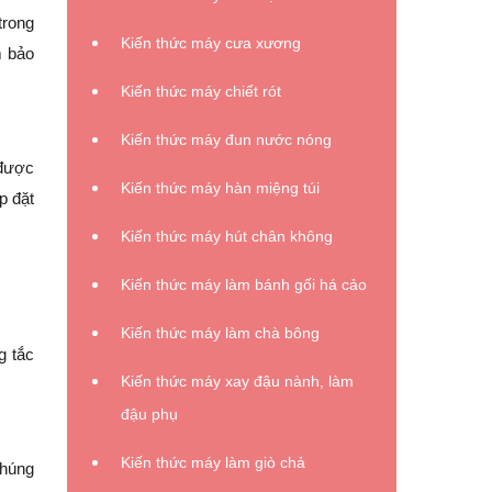
trong
Kiến thức máy cưa xương
m bảo
Kiến thức máy chiết rót
Kiến thức máy đun nước nóng
 được
Kiến thức máy hàn miệng túi
p đặt
Kiến thức máy hút chân không
Kiến thức máy làm bánh gối há cảo
Kiến thức máy làm chà bông
g tắc
Kiến thức máy xay đậu nành, làm
đậu phụ
Kiến thức máy làm giò chả
nhúng