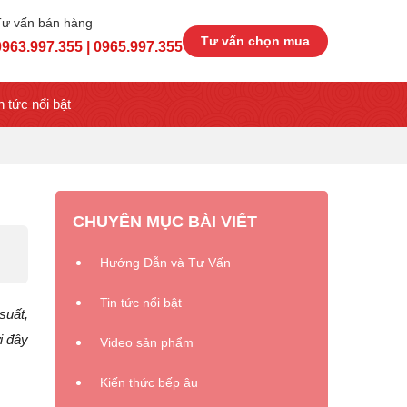
Tư vấn bán hàng
Tư vấn chọn mua
0963.997.355 | 0965.997.355
n tức nổi bật
CHUYÊN MỤC BÀI VIẾT
Hướng Dẫn và Tư Vấn
Tin tức nổi bật
suất,
i đây
Video sản phẩm
Kiến thức bếp âu