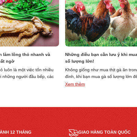
ch làm lông thỏ nhanh và
Những điều bạn cần lưu ý khi mu
bất ngờ
số lượng lớn!
ỏ luôn là một việc tốn nhiều
Không giống như mua thịt gà ăn tron
ới những người đầu bếp, các
đình, khi bạn mua gà số lượng lớn đ
“Tiết
“Những
 …
Đọc thêm »
kinh doanh …
Đọc thêm »
Xem thêm
lộ
điều
cách
bạn
làm
cần
lông
lưu
thỏ
ý
nhanh
khi
và
mua
ÀNH 12 THÁNG
GIAO HÀNG TOÀN QUỐC
sạch
gà