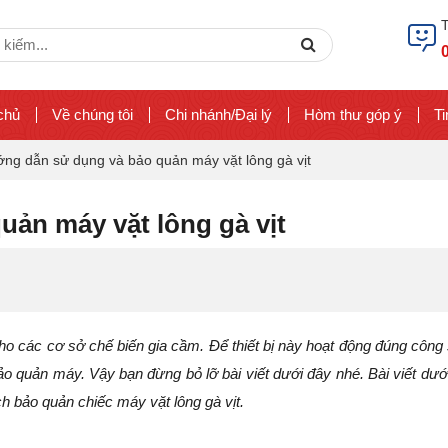
ch
Search
chủ
Về chúng tôi
Chi nhánh/Đại lý
Hòm thư góp ý
Ti
ng dẫn sử dụng và bảo quản máy vặt lông gà vịt
ản máy vặt lông gà vịt
 cho các cơ sở chế biến gia cầm. Để thiết bị này hoạt động đúng công 
ảo quản máy. Vậy bạn đừng bỏ lỡ bài viết dưới đây nhé. Bài viết dướ
 bảo quản chiếc máy vặt lông gà vịt.