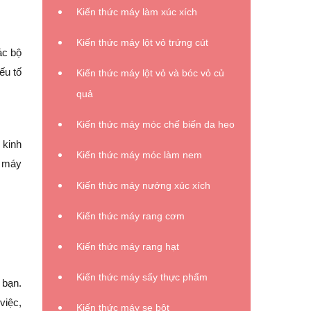
Kiến thức máy làm xúc xích
Kiến thức máy lột vỏ trứng cút
ác bộ
ếu tố
Kiến thức máy lột vỏ và bóc vỏ củ
quả
Kiến thức máy móc chế biến da heo
 kinh
Kiến thức máy móc làm nem
g máy
Kiến thức máy nướng xúc xích
Kiến thức máy rang cơm
Kiến thức máy rang hạt
Kiến thức máy sấy thực phẩm
 bạn.
việc,
Kiến thức máy se bột