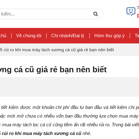
ch
Search
chủ
Về chúng tôi
Chi nhánh/Đại lý
Hòm thư góp ý
Ti
5 rủi ro khi mua máy tách xương cá cũ giá rẻ bạn nên biết
ng cá cũ giá rẻ bạn nên biết
tiết kiệm được một khoản chi phí đầu tư ban đầu và tiết kiệm chi p
ẻ hoặc mới mở chưa có nhiều vốn ban đầu thường lựa chọn mua máy
 mua máy tách lọc cá cũ cũng tiềm ẩn rất nhiều rủi ro. Trong bài viết
5
rủi ro khi mua máy tách xương cá cũ
nhé.