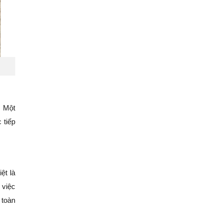
. Một
 tiếp
ệt là
 việc
 toàn