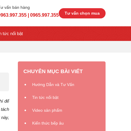
Tư vấn bán hàng
Tư vấn chọn mua
0963.997.355 | 0965.997.355
n tức nổi bật
CHUYÊN MỤC BÀI VIẾT
Hướng Dẫn và Tư Vấn
Tin tức nổi bật
hí để
 tách
Video sản phẩm
 này,
Kiến thức bếp âu