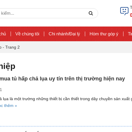
ch
Search
chủ
Về chúng tôi
Chi nhánh/Đại lý
Hòm thư góp ý
Ti
p
-
Trang 2
hiệp
 mua tủ hấp chả lụa uy tín trên thị trường hiện nay
1
 lụa là một trường những thiết bị cần thiết trong dây chuyền sản xuất 
“Địa
c thêm »
chỉ
mua
tủ