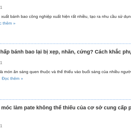
công
NEWSUN”
21
nghiệp
giúp
xuất bánh bao công nghiệp xuất hiện rất nhiều, tạo ra nhu cầu sử dụn
tiết
“Cách
c thêm »
kiệm
hấp
gas”
bánh
bao
số
 hấp bánh bao lại bị xẹp, nhăn, cứng? Cách khắc ph
lượng
21
lớn
hiệu
là món ăn sáng quen thuộc và thể thiếu vào buổi sáng của nhiều người
quả
“Tại
…
Đọc thêm »
bằng
sao
tủ
hấp
hấp
bánh
công
bao
móc làm pate không thể thiếu của cơ sở cung cấp 
nghiệp”
lại
bị
xẹp,
21