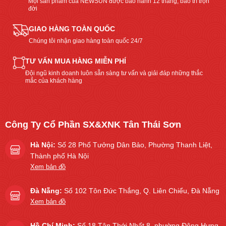
Mọi sản phẩm của NEWSUN được bảo hành 12 tháng, bảo trì trọn
đời
GIAO HÀNG TOÀN QUỐC
Chúng tôi nhận giao hàng toàn quốc 24/7
TƯ VẤN MUA HÀNG MIỄN PHÍ
Đội ngũ kinh doanh luôn sẵn sàng tư vấn và giải đáp những thắc
mắc của khách hàng
Công Ty Cổ Phần SX&XNK Tân Thái Sơn
Hà Nội:
Số 28 Phố Tưởng Dân Bảo, Phường Thanh Liệt,
Thành phố Hà Nội
Xem bản đồ
Đà Nẵng:
Số 102 Tôn Đức Thắng, Q. Liên Chiểu, Đà Nẵng
Xem bản đồ
Hồ Chí Minh:
Số 18 Tân Thới Nhất 8, phường Đông Hưng