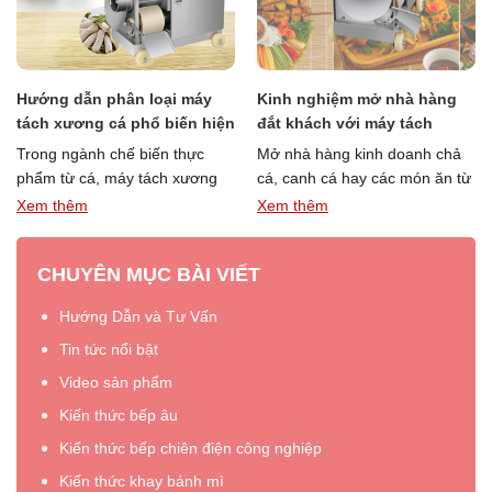
Hướng dẫn phân loại máy
Kinh nghiệm mở nhà hàng
tách xương cá phổ biến hiện
đắt khách với máy tách
nay
xương cá
Trong ngành chế biến thực
Mở nhà hàng kinh doanh chả
phẩm từ cá, máy tách xương
cá, canh cá hay các món ăn từ
cá là thiết bị gần như bắt buộc
cá đang trở thành xu hướng …
Xem thêm
Xem thêm
“Hướng
“Kinh
nếu …
Đọc thêm »
Đọc thêm »
dẫn
nghiệm
CHUYÊN MỤC BÀI VIẾT
phân
mở
loại
nhà
Hướng Dẫn và Tư Vấn
máy
hàng
tách
đắt
Tin tức nổi bật
xương
khách
Video sản phẩm
cá
với
Kiến thức bếp âu
phổ
máy
biến
tách
Kiến thức bếp chiên điện công nghiệp
hiện
xương
Kiến thức khay bánh mì
nay”
cá”