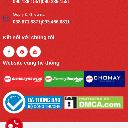
096.139.1551
096.239.1551
|
Góp ý & Khiếu nại:
038.871.8871
093.466.8811
|
Kết nối với chúng tôi
Website cùng hệ thống